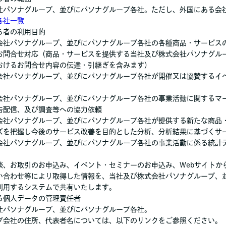
社パソナグループ、並びにパソナグループ各社。ただし、外国にある会
各社一覧
る者の利用目的
会社パソナグループ、並びにパソナグループ各社の各種商品・サービス
お問合せ対応（商品・サービスを提供する当社及び株式会社パソナグル
おけるお問合せ内容の伝達・引継ぎを含みます）
会社パソナグループ、並びにパソナグループ各社が開催又は協賛するイ
会社パソナグループ、並びにパソナグループ各社の事業活動に関するマ
告配信、及び調査等への協力依頼
会社パソナグループ、並びにパソナグループ各社が提供する新たな商品
ズを把握し今後のサービス改善を目的とした分析、分析結果に基づくサ
会社パソナグループ、並びにパソナグループ各社の事業活動に係る統計
談、お取引のお申込み、イベント・セミナーのお申込み、Webサイトか
い合わせ等により取得した情報を、当社及び株式会社パソナグループ、
利用するシステムで共有いたします。
る個人データの管理責任者
社パソナグループ、並びにパソナグループ各社。
プ会社の住所、代表者名については、以下のリンクをご参照ください。