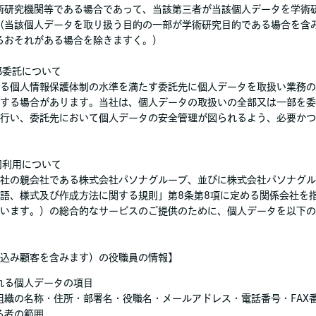
術研究機関等である場合であって、当該第三者が当該個人データを学術
（当該個人データを取り扱う目的の一部が学術研究目的である場合を含
るおそれがある場合を除きますく。）
部委託について
る個人情報保護体制の水準を満たす委託先に個人データを取扱い業務の
する場合があります。当社は、個人データの取扱いの全部又は一部を委
行い、委託先において個人データの安全管理が図られるよう、必要かつ
同利用について
社の親会社である株式会社パソナグループ、並びに株式会社パソナグル
語、様式及び作成方法に関する規則」第8条第8項に定める関係会社を
います。）の総合的なサービスのご提供のために、個人データを以下の
込み顧客を含みます）の役職員の情報】
れる個人データの項目
組織の名称・住所・部署名・役職名・メールアドレス・電話番号・FAX
る者の範囲