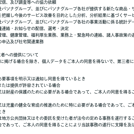
配信、及び調査等への協力依頼
社パソナグループ、並びにパソナグループ各社が提供する新たな商品・
を把握し今後のサービス改善を目的とした分析、分析結果に基づくサー
社パソナグループ、並びにパソナグループ各社の事業活動に係る統計デ
種連絡・お知らせの配信、選考・決定
管理、健康管理、福利厚生業務、業務上・緊急時の連絡、諸人事政策の
の申込及び社宅関連業務
第三者への提供について
に掲げる場合を除き、個人データをご本人の同意を得ないで、第三者に
必要事項を明示又は通知し同意を得ているとき
または提供が許容されている場合
又は財産の保護のために必要がある場合であって、ご本人の同意を得る
又は児童の健全な育成の推進のために特に必要がある場合であって、ご
とき
は地方公共団体又はその委託を受けた者が法令の定める事務を遂行する
合であって、ご本人の同意を得ることにより当該事務の遂行に支障を及