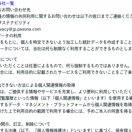
各社一覧
るお問い合わせ先
員の情報の共同利用に関するお問い合わせは以下の窓口までご連絡くだ
サステナビリティ
ivacy＠jp.pasona.com
データの利用
をもとに、個人を特定できないよう加工した統計データを作成すること
ータについては、当社は何ら制限なく利用することができるものとしま
性について
いただくことは任意によるもので、何ら強制するものではありません。
合には、利用目的に記載されたサービスをご利用できないことをご了承
認識できない方法による個人関連情報の取得
は、ご提供する情報やサービスを充実し、より便利に利用していただく
及び閲覧履歴といった情報（以下「個人関連情報」といいます）を使用する
するデータ・マネジメント・プラットフォームから個人関連情報を取得
けた上で利用目的の範囲で利用する場合には、予めご本人の同意を得る
タの開示、訂正、削除について
する法律（以下、「個人情報保護法」といいます）に基づく、保有個人