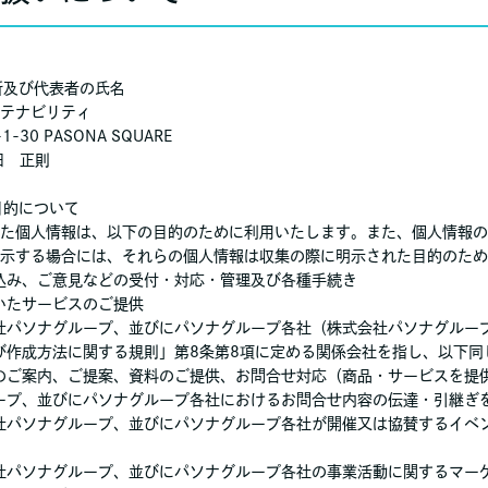
住所及び代表者の氏名
テナビリティ
30 PASONA SQUARE
田 正則
目的について
た個人情報は、以下の目的のために利用いたします。また、個人情報の
示する場合には、それらの個人情報は収集の際に明示された目的のため
込み、ご意見などの受付・対応・管理及び各種手続き
いたサービスのご提供
社パソナグループ、並びにパソナグループ各社（株式会社パソナグルー
び作成方法に関する規則」第8条第8項に定める関係会社を指し、以下同
のご案内、ご提案、資料のご提供、お問合せ対応（商品・サービスを提
ープ、並びにパソナグループ各社におけるお問合せ内容の伝達・引継ぎ
社パソナグループ、並びにパソナグループ各社が開催又は協賛するイベ
社パソナグループ、並びにパソナグループ各社の事業活動に関するマー