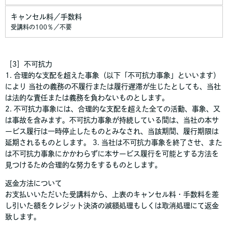
キャンセル料／手数料
受講料の100％／不要
［3］不可抗力
1. 合理的な支配を超えた事象（以下「不可抗力事象」といいます）
により 当社の義務の不履行または履行遅滞が生じたとしても、当社
は法的な責任または義務を負わないものとします。
2. 不可抗力事象には、合理的な支配を超えた全ての活動、事象、又
は事故を含みます。不可抗力事象が持続している間は、当社の本サ
ービス履行は一時停止したものとみなされ、当該期間、履行期限は
延期されるものとします。 3. 当社は不可抗力事象を終了させ、また
は不可抗力事象にかかわらずに本サービス履行を可能とする方法を
見つけるため合理的な努力をするものとします。
返金方法について
お支払いいただいた受講料から、上表のキャンセル料・手数料を差
し引いた額をクレジット決済の減額処理もしくは取消処理にて返金
致します。