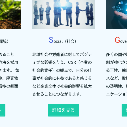
S
G
t（環境）
ocial（社会）
ove
めること
地域社会や労働者に対してポジテ
多くの国や
方法を採用
ィブな影響を与え、CSR（企業の
制が強化さ
きます。 気
社会的責任）の観点で、自分の仕
公正性、倫
率、廃棄物
事が社会的に有益であると感じる
スなど、取
環境の側面
など企業全体で社会的影響を拡大
の透明性、
させることにつながります。
ニケーショ
る
詳細を見る