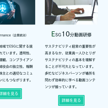
E
10
SG
分動画研修
rnance
（企業統治）
地域でESGに関する規
サステナビリティ経営の重要性が
れています。透明性、
高まるなか、従業員一人ひとりが
理観、コンプライアン
サステナビリティの基本を理解す
締役会の独立性、報酬
ることが不可欠となっています。
株主との適切なコミュ
多忙なビジネスパーソンが場所を
ンにもつながります。
問わず効率的に学べる動画コンテ
ンツが揃っています。
詳細を見る
詳細を見る