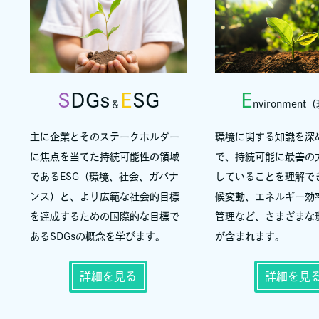
S
DGs
E
SG
E
＆
nvironmen
主に企業とそのステークホルダー
環境に関する知識を深
に焦点を当てた持続可能性の領域
で、持続可能に最善の
であるESG（環境、社会、ガバナ
していることを理解で
ンス）と、より広範な社会的目標
候変動、エネルギー効
を達成するための国際的な目標で
管理など、さまざまな
あるSDGsの概念を学びます。
が含まれます。
詳細を見る
詳細を見